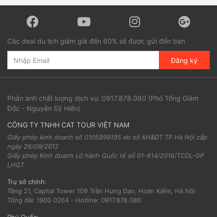
Các deal du lịch giảm giá đến 60% sẽ được gửi đến bạn
Đăng ký
Phản ánh chất lượng dịch vụ:
0917.878.080
(Phó Tổng Giám
Đốc - Nguyễn Sỹ Hiển)
CÔNG TY TNHH CAT TOUR VIỆT NAM
Giấy phép kinh doanh số 0105999195 do sở KH&ĐT TP Hà Nội cấp
ngày 26/09/2012
Giấy phép Kinh doanh Lữ hành Quốc tế số 01-814/2016/TCDL-GP
LHQT
Trụ sở chính:
Tầng 21, Capital Tower 109 Trần Hưng Đạo, Hoàn Kiếm, Hà Nội
Tổng đài: 1900 0264 - Hotline: 0917.878.080