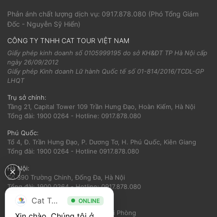
Phản ánh chất lượng dịch vụ:
0917.878.080
(Phó Tổng Giám
Đốc - Nguyễn Sỹ Hiển)
CÔNG TY TNHH CAT TOUR VIỆT NAM
Giấy phép kinh doanh số 0105999195 do sở KH&ĐT TP Hà Nội cấp
ngày 26/09/2012
Giấy phép Kinh doanh Lữ hành Quốc tế số 01-814/2016/TCDL-GP
LHQT
Trụ sở chính:
Tầng 21, Capital Tower 109 Trần Hưng Đạo, Hoàn Kiếm, Hà Nội
Tổng đài: 1900 0264 - Hotline: 0917.878.080
Phú Quốc:
Tổ 4, Đ. Trần Hưng Đạo, P. Dương Tơ, H. Phú Quốc, Kiên Giang
Tổng đài: 1900 0264 - Hotline 0917.878.080
Hà Nội:
Số 390 Trường Chinh, Đống Đa, Hà Nội
Tổng đài: 1900 0264 - Hotline: 0917.878.080
Cat Tour
ONLINE
Hải Phòng:
Số 56 Nguyễn Trãi, Ngô Quyền, Hải Phòng
Xin chào, Chúng tôi ở 