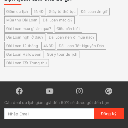
Điểm du lịch
5N4Đ
Giấy tờ thủ tục
Đài Loan ăn gì?
Mùa thu Đài Loan
Đài Loan mặc gì?
Đài Loan mua gì làm quà?
Điều cần biết
Đài Loan nghỉ ở đâu?
Đài Loan nên đi mùa nào?
Đài Loan 12 tháng
4N3Đ
Đài Loan Tết Nguyên Đán
Đài Loan Halloween
Gợi ý tour du lịch
Đài Loan Tết Trung thu
Các deal du lịch giảm giá đến 60% sẽ được gửi đến bạn
Đăng ký