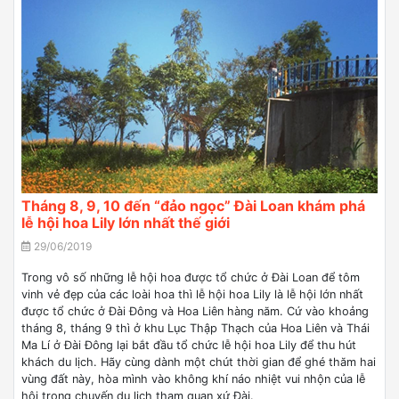
Tháng 8, 9, 10 đến “đảo ngọc” Đài Loan khám phá
lễ hội hoa Lily lớn nhất thế giới
29/06/2019
Trong vô số những lễ hội hoa được tổ chức ở Đài Loan để tôm
vinh vẻ đẹp của các loài hoa thì lễ hội hoa Lily là lễ hội lớn nhất
được tổ chức ở Đài Đông và Hoa Liên hàng năm. Cứ vào khoảng
tháng 8, tháng 9 thì ở khu Lục Thập Thạch của Hoa Liên và Thái
Ma Lí ở Đài Đông lại bắt đầu tổ chức lễ hội hoa Lily để thu hút
khách du lịch. Hãy cùng dành một chút thời gian để ghé thăm hai
vùng đất này, hòa mình vào không khí náo nhiệt vui nhộn của lễ
hội trong chuyến du lịch tham quan xứ Đài.