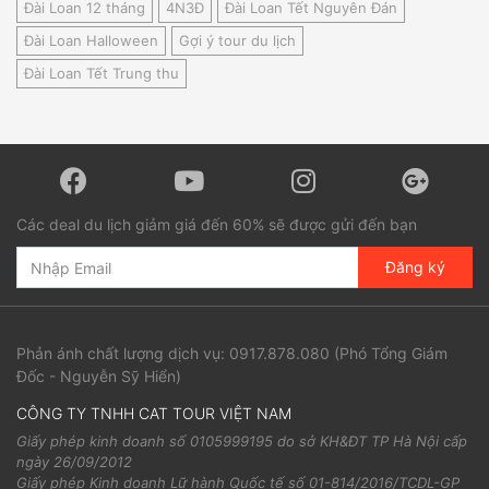
Đài Loan 12 tháng
4N3Đ
Đài Loan Tết Nguyên Đán
Đài Loan Halloween
Gợi ý tour du lịch
Đài Loan Tết Trung thu
Các deal du lịch giảm giá đến 60% sẽ được gửi đến bạn
Đăng ký
Phản ánh chất lượng dịch vụ:
0917.878.080
(Phó Tổng Giám
Đốc - Nguyễn Sỹ Hiển)
CÔNG TY TNHH CAT TOUR VIỆT NAM
Giấy phép kinh doanh số 0105999195 do sở KH&ĐT TP Hà Nội cấp
ngày 26/09/2012
Giấy phép Kinh doanh Lữ hành Quốc tế số 01-814/2016/TCDL-GP