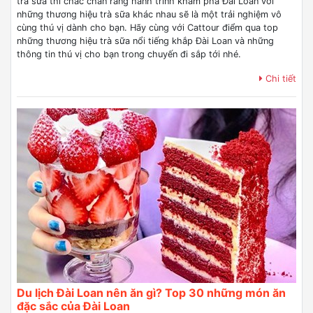
trà sữa thì chắc chắn rằng hành trình khám phá Đài Loan với
những thương hiệu trà sữa khác nhau sẽ là một trải nghiệm vô
cùng thú vị dành cho bạn. Hãy cùng với Cattour điểm qua top
những thương hiệu trà sữa nổi tiếng khắp Đài Loan và những
thông tin thú vị cho bạn trong chuyến đi sắp tới nhé.
Chi tiết
Du lịch Đài Loan nên ăn gì? Top 30 những món ăn
đặc sắc của Đài Loan