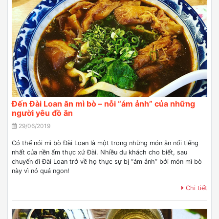
Đến Đài Loan ăn mì bò – nỗi “ám ảnh” của những
người yêu đồ ăn
29/06/2019
Có thể nói mì bò Đài Loan là một trong những món ăn nổi tiếng
nhất của nền ẩm thực xứ Đài. Nhiều du khách cho biết, sau
chuyến đi Đài Loan trở về họ thực sự bị “ám ảnh” bởi món mì bò
này vì nó quá ngon!
Chi tiết