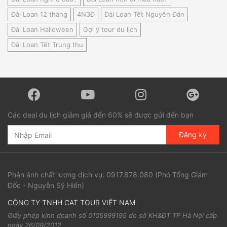
Đài Loan 12 tháng
4N3Đ
Đài Loan Tết Nguyên Đán
Đài Loan Halloween
Gợi ý tour du lịch
Đài Loan Tết Trung thu
Các deal du lịch giảm giá đến 60% sẽ được gửi đến bạn
Đăng ký
Phản ánh chất lượng dịch vụ:
0917.878.080
(Phó Tổng Giám
Đốc - Nguyễn Sỹ Hiển)
CÔNG TY TNHH CAT TOUR VIỆT NAM
Giấy phép kinh doanh số 0105999195 do sở KH&ĐT TP Hà Nội cấp
ngày 26/09/2012