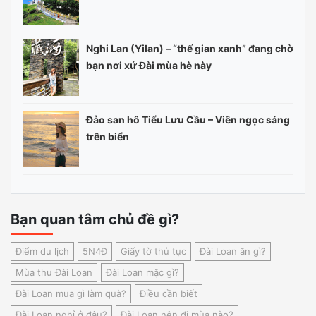
Nghi Lan (Yilan) – “thế gian xanh” đang chờ
bạn nơi xứ Đài mùa hè này
Đảo san hô Tiểu Lưu Cầu – Viên ngọc sáng
trên biển
Bạn quan tâm chủ đề gì?
Điểm du lịch
5N4Đ
Giấy tờ thủ tục
Đài Loan ăn gì?
Mùa thu Đài Loan
Đài Loan mặc gì?
Đài Loan mua gì làm quà?
Điều cần biết
Đài Loan nghỉ ở đâu?
Đài Loan nên đi mùa nào?