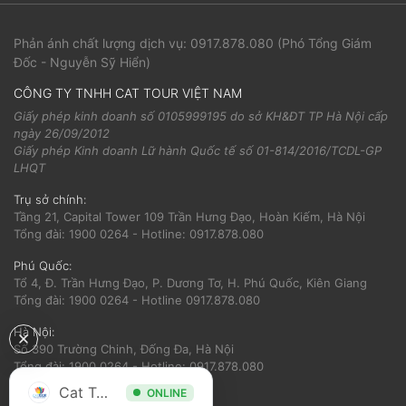
Phản ánh chất lượng dịch vụ:
0917.878.080
(Phó Tổng Giám
Đốc - Nguyễn Sỹ Hiển)
CÔNG TY TNHH CAT TOUR VIỆT NAM
Giấy phép kinh doanh số 0105999195 do sở KH&ĐT TP Hà Nội cấp
ngày 26/09/2012
Giấy phép Kinh doanh Lữ hành Quốc tế số 01-814/2016/TCDL-GP
LHQT
Trụ sở chính:
Tầng 21, Capital Tower 109 Trần Hưng Đạo, Hoàn Kiếm, Hà Nội
Tổng đài: 1900 0264 - Hotline: 0917.878.080
Phú Quốc:
Tổ 4, Đ. Trần Hưng Đạo, P. Dương Tơ, H. Phú Quốc, Kiên Giang
Tổng đài: 1900 0264 - Hotline 0917.878.080
Hà Nội:
Số 390 Trường Chinh, Đống Đa, Hà Nội
Tổng đài: 1900 0264 - Hotline: 0917.878.080
Cat Tour
ONLINE
Hải Phòng: