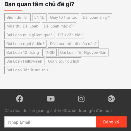
Bạn quan tâm chủ đề gì?
Điểm du lịch
5N4Đ
Giấy tờ thủ tục
Đài Loan ăn gì?
Mùa thu Đài Loan
Đài Loan mặc gì?
Đài Loan mua gì làm quà?
Điều cần biết
Đài Loan nghỉ ở đâu?
Đài Loan nên đi mùa nào?
Đài Loan 12 tháng
4N3Đ
Đài Loan Tết Nguyên Đán
Đài Loan Halloween
Gợi ý tour du lịch
Đài Loan Tết Trung thu
Các deal du lịch giảm giá đến 60% sẽ được gửi đến bạn
Đăng ký