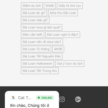
Điểm du lịch
5N4Đ
Giấy tờ thủ tục
Đài Loan ăn gì?
Mùa thu Đài Loan
Đài Loan mặc gì?
Đài Loan mua gì làm quà?
Điều cần biết
Đài Loan nghỉ ở đâu?
Đài Loan nên đi mùa nào?
Đài Loan 12 tháng
4N3Đ
Đài Loan Tết Nguyên Đán
Đài Loan Halloween
Gợi ý tour du lịch
Đài Loan Tết Trung thu
Cat Tour
ONLINE
Xin chào, Chúng tôi ở 