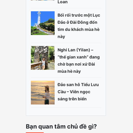
Loan
Bối rối trước một Lục
Đảo ở Đài Đông đốn
tim du khách mùa hè
này
Nghi Lan (Yilan) –
“thế gian xanh” đang
chờ bạn nơi xứ Đài
mùa hè này
Đảo san hô Tiểu Lưu
Cầu – Viên ngọc
sáng trên biển
Bạn quan tâm chủ đề gì?