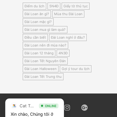
Điểm du lịch
5N4Đ
Giấy tờ thủ tục
Đài Loan ăn gì?
Mùa thu Đài Loan
Đài Loan mặc gì?
Đài Loan mua gì làm quà?
Điều cần biết
Đài Loan nghỉ ở đâu?
Đài Loan nên đi mùa nào?
Đài Loan 12 tháng
4N3Đ
Đài Loan Tết Nguyên Đán
Đài Loan Halloween
Gợi ý tour du lịch
Đài Loan Tết Trung thu
Cat Tour
ONLINE
Xin chào, Chúng tôi ở 