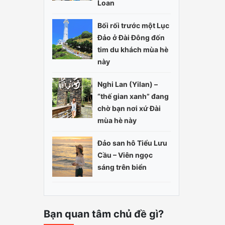
Loan
Bối rối trước một Lục
Đảo ở Đài Đông đốn
tim du khách mùa hè
này
Nghi Lan (Yilan) –
“thế gian xanh” đang
chờ bạn nơi xứ Đài
mùa hè này
Đảo san hô Tiểu Lưu
Cầu – Viên ngọc
sáng trên biển
Bạn quan tâm chủ đề gì?