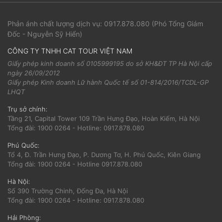
Phản ánh chất lượng dịch vụ:
0917.878.080
(Phó Tổng Giám
Đốc - Nguyễn Sỹ Hiển)
CÔNG TY TNHH CAT TOUR VIỆT NAM
Giấy phép kinh doanh số 0105999195 do sở KH&ĐT TP Hà Nội cấp
ngày 26/09/2012
Giấy phép Kinh doanh Lữ hành Quốc tế số 01-814/2016/TCDL-GP
LHQT
Trụ sở chính:
Tầng 21, Capital Tower 109 Trần Hưng Đạo, Hoàn Kiếm, Hà Nội
Tổng đài: 1900 0264 - Hotline: 0917.878.080
Phú Quốc:
Tổ 4, Đ. Trần Hưng Đạo, P. Dương Tơ, H. Phú Quốc, Kiên Giang
Tổng đài: 1900 0264 - Hotline 0917.878.080
Hà Nội:
Số 390 Trường Chinh, Đống Đa, Hà Nội
Tổng đài: 1900 0264 - Hotline: 0917.878.080
Cat Tour
ONLINE
Hải Phòng: