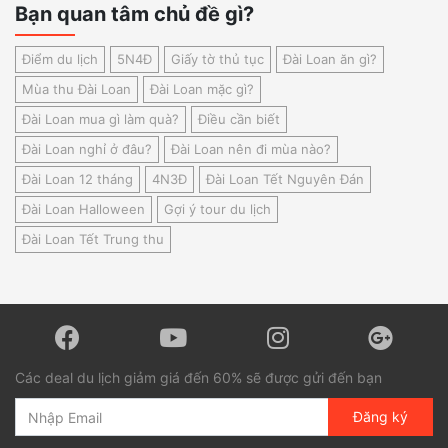
Bạn quan tâm chủ đề gì?
Điểm du lịch
5N4Đ
Giấy tờ thủ tục
Đài Loan ăn gì?
Mùa thu Đài Loan
Đài Loan mặc gì?
Đài Loan mua gì làm quà?
Điều cần biết
Đài Loan nghỉ ở đâu?
Đài Loan nên đi mùa nào?
Đài Loan 12 tháng
4N3Đ
Đài Loan Tết Nguyên Đán
Đài Loan Halloween
Gợi ý tour du lịch
Đài Loan Tết Trung thu
Các deal du lịch giảm giá đến 60% sẽ được gửi đến bạn
Đăng ký