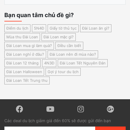
Bạn quan tâm chủ đề gì?
Điểm du lịch
5N4Đ
Giấy tờ thủ tục
Đài Loan ăn gì?
Mùa thu Đài Loan
Đài Loan mặc gì?
Đài Loan mua gì làm quà?
Điều cần biết
Đài Loan nghỉ ở đâu?
Đài Loan nên đi mùa nào?
Đài Loan 12 tháng
4N3Đ
Đài Loan Tết Nguyên Đán
Đài Loan Halloween
Gợi ý tour du lịch
Đài Loan Tết Trung thu
Các deal du lịch giảm giá đến 60% sẽ được gửi đến bạn