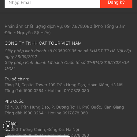
Đăng ký
Phản ánh chất lượng dịch vụ:
0917.878.080
(Phó Tổng Giám
Đốc - Nguyễn Sỹ Hiển)
CÔNG TY TNHH CAT TOUR VIỆT NAM
Giấy phép kinh doanh số 0105999195 do sở KH&ĐT TP Hà Nội cấp
ngày 26/09/2012
Giấy phép Kinh doanh Lữ hành Quốc tế số 01-814/2016/TCDL-GP
LHQT
Trụ sở chính:
Tầng 21, Capital Tower 109 Trần Hưng Đạo, Hoàn Kiếm, Hà Nội
Tổng đài: 1900 0264 - Hotline: 0917.878.080
Phú Quốc:
Tổ 4, Đ. Trần Hưng Đạo, P. Dương Tơ, H. Phú Quốc, Kiên Giang
Tổng đài: 1900 0264 - Hotline 0917.878.080
Hà Nội:
Số 390 Trường Chinh, Đống Đa, Hà Nội
Tổng đài: 1900 0264 - Hotline: 0917.878.080