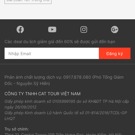
Các deal du lịch giảm giá đến 60% sẽ được gửi đến bạn
Đăng ký
Phản ánh chất lượng dịch vụ:
0917.878.080
(Phó Tổng Giám
Đốc - Nguyễn Sỹ Hiển)
CÔNG TY TNHH CAT TOUR VIỆT NAM
Giấy phép kinh doanh số 0105999195 do sở KH&ĐT TP Hà Nội cấp
ngày 26/09/2012
Giấy phép Kinh doanh Lữ hành Quốc tế số 01-814/2016/TCDL-GP
LHQT
Trụ sở chính:
Tầng 21, Capital Tower 109 Trần Hưng Đạo, Hoàn Kiếm, Hà Nội