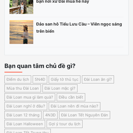
bạn nơi xứ Đài mùa hè này
Đảo san hô Tiểu Lưu Cầu – Viên ngọc sáng
trên biển
Bạn quan tâm chủ đề gì?
Điểm du lịch
5N4Đ
Giấy tờ thủ tục
Đài Loan ăn gì?
Mùa thu Đài Loan
Đài Loan mặc gì?
Đài Loan mua gì làm quà?
Điều cần biết
Đài Loan nghỉ ở đâu?
Đài Loan nên đi mùa nào?
Đài Loan 12 tháng
4N3Đ
Đài Loan Tết Nguyên Đán
Đài Loan Halloween
Gợi ý tour du lịch
Đài Loan Tết Trung thu