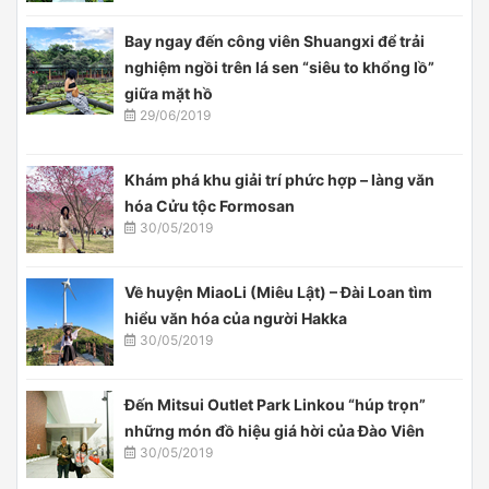
Bay ngay đến công viên Shuangxi để trải
nghiệm ngồi trên lá sen “siêu to khổng lồ”
giữa mặt hồ
29/06/2019
Khám phá khu giải trí phức hợp – làng văn
hóa Cửu tộc Formosan
30/05/2019
Về huyện MiaoLi (Miêu Lật) – Đài Loan tìm
hiểu văn hóa của người Hakka
30/05/2019
Đến Mitsui Outlet Park Linkou “húp trọn”
những món đồ hiệu giá hời của Đào Viên
30/05/2019