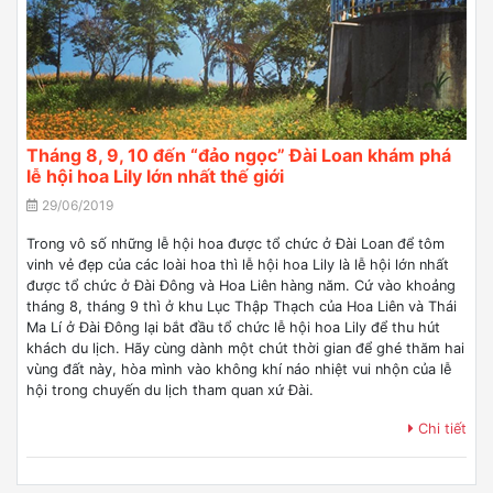
Tháng 8, 9, 10 đến “đảo ngọc” Đài Loan khám phá
lễ hội hoa Lily lớn nhất thế giới
29/06/2019
Trong vô số những lễ hội hoa được tổ chức ở Đài Loan để tôm
vinh vẻ đẹp của các loài hoa thì lễ hội hoa Lily là lễ hội lớn nhất
được tổ chức ở Đài Đông và Hoa Liên hàng năm. Cứ vào khoảng
tháng 8, tháng 9 thì ở khu Lục Thập Thạch của Hoa Liên và Thái
Ma Lí ở Đài Đông lại bắt đầu tổ chức lễ hội hoa Lily để thu hút
khách du lịch. Hãy cùng dành một chút thời gian để ghé thăm hai
vùng đất này, hòa mình vào không khí náo nhiệt vui nhộn của lễ
hội trong chuyến du lịch tham quan xứ Đài.
Chi tiết