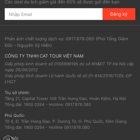
Các deal du lịch giảm giá đến 60% sẽ được gửi đến bạn
Đăng ký
Phản ánh chất lượng dịch vụ:
0917.878.080
(Phó Tổng Giám
Đốc - Nguyễn Sỹ Hiển)
CÔNG TY TNHH CAT TOUR VIỆT NAM
Giấy phép kinh doanh số 0105999195 do sở KH&ĐT TP Hà Nội cấp
ngày 26/09/2012
Giấy phép Kinh doanh Lữ hành Quốc tế số 01-814/2016/TCDL-GP
LHQT
Trụ sở chính:
Tầng 21, Capital Tower 109 Trần Hưng Đạo, Hoàn Kiếm, Hà Nội
Tổng đài: 1900 0264 - Hotline: 0917.878.080
Phú Quốc:
Tổ 4, Đ. Trần Hưng Đạo, P. Dương Tơ, H. Phú Quốc, Kiên Giang
Tổng đài: 1900 0264 - Hotline 0917.878.080
Hà Nội: