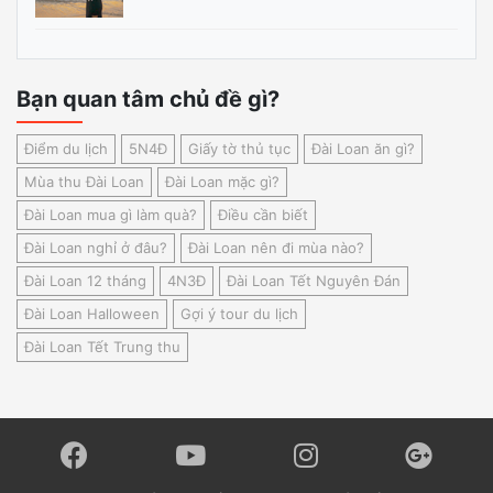
Bạn quan tâm chủ đề gì?
Điểm du lịch
5N4Đ
Giấy tờ thủ tục
Đài Loan ăn gì?
Mùa thu Đài Loan
Đài Loan mặc gì?
Đài Loan mua gì làm quà?
Điều cần biết
Đài Loan nghỉ ở đâu?
Đài Loan nên đi mùa nào?
Đài Loan 12 tháng
4N3Đ
Đài Loan Tết Nguyên Đán
Đài Loan Halloween
Gợi ý tour du lịch
Đài Loan Tết Trung thu