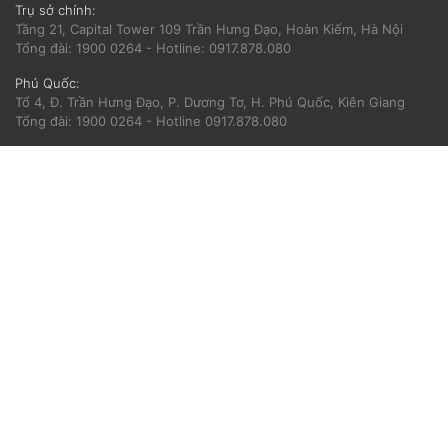
Trụ sở chính:
Tầng 21, Capital Tower 109 Trần Hưng Đạo, Hoàn Kiếm, Hà Nội
Tổng đài: 1900 0264 - Hotline: 0917.878.080
Phú Quốc:
Tổ 4, Đ. Trần Hưng Đạo, P. Dương Tơ, H. Phú Quốc, Kiên Giang
Tổng đài: 1900 0264 - Hotline 0917.878.080
Hà Nội:
Số 390 Trường Chinh, Đống Đa, Hà Nội
Tổng đài: 1900 0264 - Hotline: 0917.878.080
Hải Phòng:
Số 56 Nguyễn Trãi, Ngô Quyền, Hải Phòng
Tổng đài: 1900 0264 - Hotline: 0936.858.199
Hồ Chí Minh:
360 Nguyễn Thị Minh Khai, Quận 3, TP Hồ Chí Minh
Tổng đài: 1900 0264 - Hotline: 0917.878.080
VỀ CATTOUR
ĐIỀU KHOẢN SỬ DỤNG
Về chúng tôi
Điều khoản sử dụng
Tin tức
Chính sách bảo mật