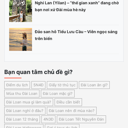
Nghi Lan (Yilan) – “thế gian xanh” đang chờ
bạn nơi xứ Đài mùa hè này
Đảo san hô Tiểu Lưu Cầu – Viên ngọc sáng
trên biển
Bạn quan tâm chủ đề gì?
Điểm du lịch
5N4Đ
Giấy tờ thủ tục
Đài Loan ăn gì?
Mùa thu Đài Loan
Đài Loan mặc gì?
Đài Loan mua gì làm quà?
Điều cần biết
Đài Loan nghỉ ở đâu?
Đài Loan nên đi mùa nào?
Đài Loan 12 tháng
4N3Đ
Đài Loan Tết Nguyên Đán
Đài Loan Halloween
Gợi ý tour du lịch