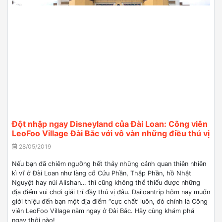
Đột nhập ngay Disneyland của Đài Loan: Công viên
LeoFoo Village Đài Bắc với vô vàn những điều thú vị
28/05/2019
Nếu bạn đã chiêm ngưỡng hết thảy những cảnh quan thiên nhiên
kì vĩ ở Đài Loan như làng cổ Cửu Phần, Thập Phần, hồ Nhật
Nguyệt hay núi Alishan… thì cũng không thể thiếu được những
địa điểm vui chơi giải trí đầy thú vị đâu. Dailoantrip hôm nay muốn
giới thiệu đến bạn một địa điểm “cực chất’ luôn, đó chính là Công
viên LeoFoo Village nằm ngay ở Đài Bắc. Hãy cùng khám phá
ngay thôi nào!