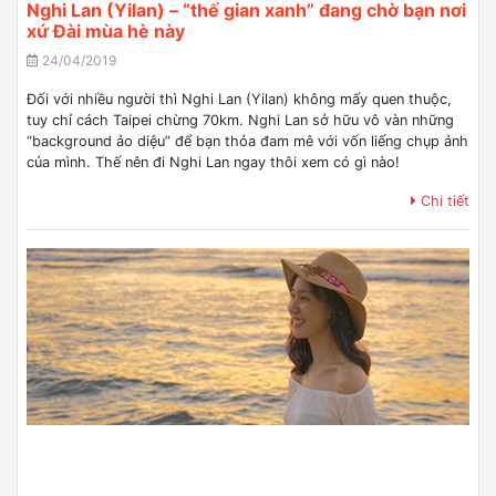
Nghi Lan (Yilan) – “thế gian xanh” đang chờ bạn nơi
xứ Đài mùa hè này
24/04/2019
Đối với nhiều người thì Nghi Lan (Yilan) không mấy quen thuộc,
tuy chỉ cách Taipei chừng 70km. Nghi Lan sở hữu vô vàn những
“background ảo diệu” để bạn thỏa đam mê với vốn liếng chụp ảnh
của mình. Thế nên đi Nghi Lan ngay thôi xem có gì nào!
Chi tiết