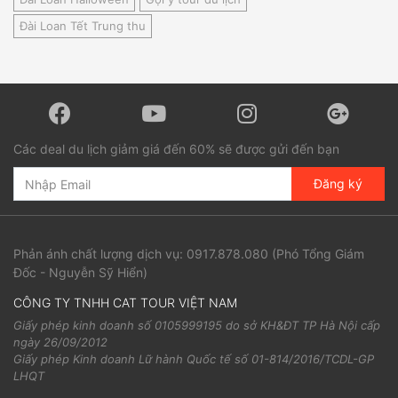
Đài Loan Tết Trung thu
Các deal du lịch giảm giá đến 60% sẽ được gửi đến bạn
Đăng ký
Phản ánh chất lượng dịch vụ:
0917.878.080
(Phó Tổng Giám
Đốc - Nguyễn Sỹ Hiển)
CÔNG TY TNHH CAT TOUR VIỆT NAM
Giấy phép kinh doanh số 0105999195 do sở KH&ĐT TP Hà Nội cấp
ngày 26/09/2012
Giấy phép Kinh doanh Lữ hành Quốc tế số 01-814/2016/TCDL-GP
LHQT