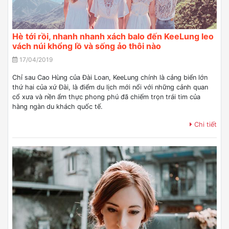
Hè tới rồi, nhanh nhanh xách balo đến KeeLung leo
vách núi khổng lồ và sống ảo thôi nào
17/04/2019
Chỉ sau Cao Hùng của Đài Loan, KeeLung chính là cảng biển lớn
thứ hai của xứ Đài, là điểm du lịch mới nổi với những cảnh quan
cổ xưa và nền ẩm thực phong phú đã chiếm trọn trái tim của
hàng ngàn du khách quốc tế.
Chi tiết