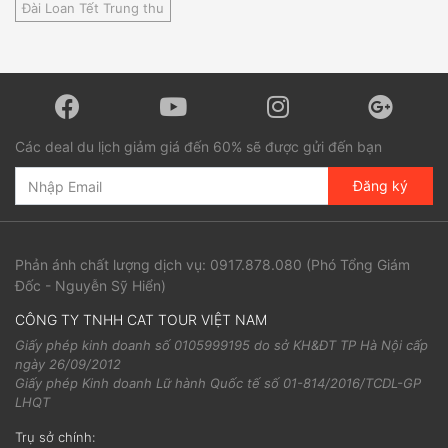
Đài Loan Tết Trung thu
Các deal du lịch giảm giá đến 60% sẽ được gửi đến bạn
Đăng ký
Phản ánh chất lượng dịch vụ:
0917.878.080
(Phó Tổng Giám
Đốc - Nguyễn Sỹ Hiển)
CÔNG TY TNHH CAT TOUR VIỆT NAM
Giấy phép kinh doanh số 0105999195 do sở KH&ĐT TP Hà Nội cấp
ngày 26/09/2012
Giấy phép Kinh doanh Lữ hành Quốc tế số 01-814/2016/TCDL-GP
LHQT
Trụ sở chính: