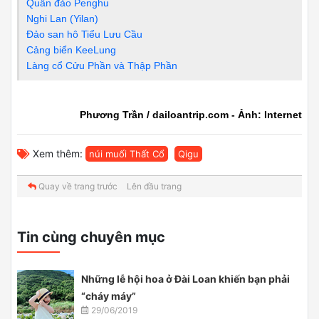
Quần đảo Penghu
Nghi Lan (Yilan)
Đảo san hô Tiểu Lưu Cầu
Cảng biển KeeLung
Làng cổ Cửu Phần và Thập Phần
Phương Trần / dailoantrip.com - Ảnh: Internet
Xem thêm:
núi muối Thất Cổ
Qigu
Quay về trang trước
Lên đầu trang
Tin cùng chuyên mục
Những lễ hội hoa ở Đài Loan khiến bạn phải
“cháy máy”
29/06/2019