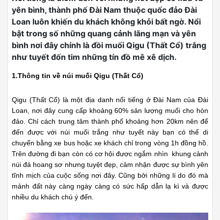
yên bình, thành phố Đài Nam thuộc quốc đảo Đài
Loan luôn khiến du khách không khỏi bất ngờ. Nổi
bật trong số những quang cảnh lãng mạn và yên
bình nơi đây chính là đồi muối Qigu (Thất Cổ) trắng
như tuyết đốn tim những tín đồ mê xê dịch.
1.Thông tin về núi muối Qigu (Thất Cổ)
Qigu (Thất Cổ) là một địa danh nổi tiếng ở Đài Nam của Đài
Loan, nơi đây cung cấp khoảng 60% sản lượng muối cho hòn
đảo. Chỉ cách trung tâm thành phố khoảng hơn 20km nên để
đến được với núi muối trắng như tuyết này bạn có thể di
chuyển bằng xe bus hoặc xe khách chỉ trong vòng 1h đồng hồ.
Trên đường đi bạn còn có cơ hội được ngắm nhìn khung cảnh
núi đá hoang sơ nhưng tuyệt đẹp, cảm nhận được sự bình yên
tĩnh mịch của cuộc sống nơi đây. Cũng bởi những lí do đó mà
mảnh đất này càng ngày càng có sức hấp dẫn lạ kì và được
nhiều du khách chú ý đến.