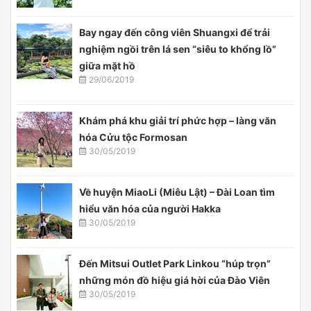
Bay ngay đến công viên Shuangxi để trải
nghiệm ngồi trên lá sen “siêu to khổng lồ”
giữa mặt hồ
29/06/2019
Khám phá khu giải trí phức hợp – làng văn
hóa Cửu tộc Formosan
30/05/2019
Về huyện MiaoLi (Miêu Lật) – Đài Loan tìm
hiểu văn hóa của người Hakka
30/05/2019
Đến Mitsui Outlet Park Linkou “húp trọn”
những món đồ hiệu giá hời của Đào Viên
30/05/2019