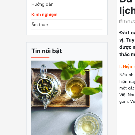
Hướng dẫn
lịc
Kinh nghiệm
19/12/
Ẩm thực
Đài Lo
vị. Tu
được m
Tin nổi bật
thắc m
I. Hiện
Nếu như
hiện na
một các
Việt Na
gồm: Vi