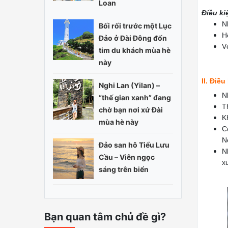
Loan
Điều ki
N
Bối rối trước một Lục
H
Đảo ở Đài Đông đốn
V
tim du khách mùa hè
này
II. Điề
Nghi Lan (Yilan) –
N
“thế gian xanh” đang
T
chờ bạn nơi xứ Đài
K
mùa hè này
C
N
Đảo san hô Tiểu Lưu
N
Cầu – Viên ngọc
x
sáng trên biển
Bạn quan tâm chủ đề gì?