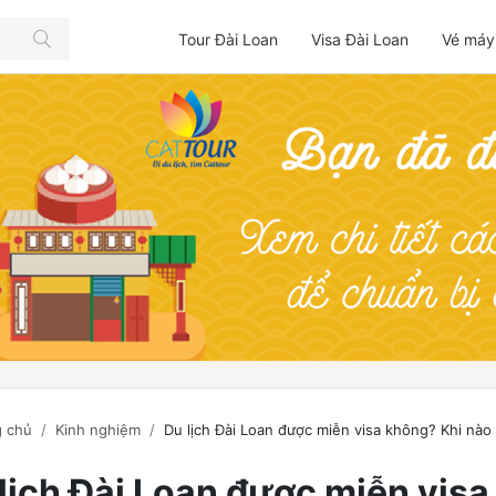
Tour Đài Loan
Visa Đài Loan
Vé máy
 chủ
Kinh nghiệm
Du lịch Đài Loan được miễn visa không? Khi nào 
lịch Đài Loan được miễn visa