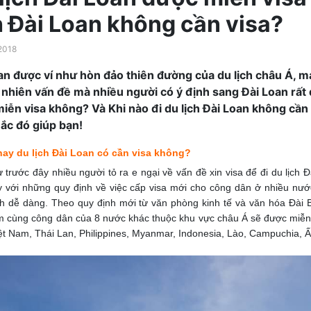
h Đài Loan không cần visa?
2018
an được ví như hòn đảo thiên đường của du lịch châu Á, m
y nhiên vấn đề mà nhiều người có ý định sang Đài Loan rất 
iễn visa không? Và Khi nào đi du lịch Đài Loan không cần
ắc đó giúp bạn!
 nay du lịch Đài Loan có cần visa không?
 trước đây nhiều người tỏ ra e ngại về vấn đề xin visa để đi du lịch 
y với những quy định về việc cấp visa mới cho công dân ở nhiều nướ
h dễ dàng. Theo quy định mới từ văn phòng kinh tế và văn hóa Đài B
m cùng công dân của 8 nước khác thuộc khu vực châu Á sẽ được miễn 
ệt Nam, Thái Lan, Philippines, Myanmar, Indonesia, Lào, Campuchia, 