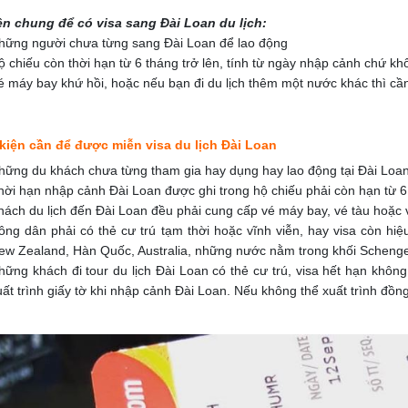
ện chung để có visa sang Đài Loan du lịch:
hững người chưa từng sang Đài Loan để lao động
ộ chiếu còn thời hạn từ 6 tháng trở lên, tính từ ngày nhập cảnh chứ k
é máy bay khứ hồi, hoặc nếu bạn đi du lịch thêm một nước khác thì cầ
u kiện cần để được miễn visa du lịch Đài Loan
hững du khách chưa từng tham gia hay dụng hay lao động tại Đài Loa
hời hạn nhập cảnh Đài Loan được ghi trong hộ chiếu phải còn hạn từ 6 
hách du lịch đến Đài Loan đều phải cung cấp vé máy bay, vé tàu hoặc 
ông dân phải có thẻ cư trú tạm thời hoặc vĩnh viễn, hay visa còn hi
ew Zealand, Hàn Quốc, Australia, những nước nằm trong khối Scheng
hững khách đi tour du lịch Đài Loan có thẻ cư trú, visa hết hạn khô
uất trình giấy tờ khi nhập cảnh Đài Loan. Nếu không thể xuất trình đồng