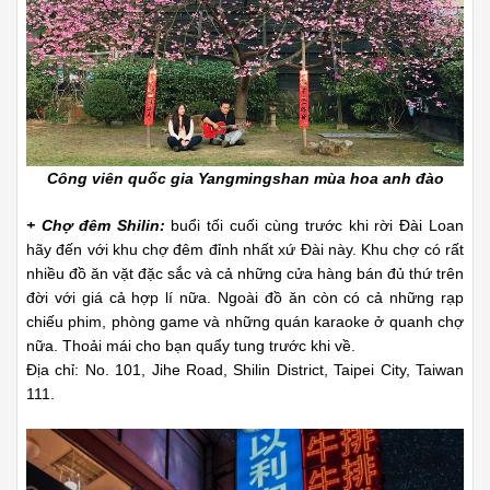
Công viên quốc gia Yangmingshan mùa hoa anh đào
+ Chợ đêm Shilin:
buổi tối cuối cùng trước khi rời Đài Loan
hãy đến với khu chợ đêm đỉnh nhất xứ Đài này. Khu chợ có rất
nhiều đồ ăn vặt đặc sắc và cả những cửa hàng bán đủ thứ trên
đời với giá cả hợp lí nữa. Ngoài đồ ăn còn có cả những rạp
chiếu phim, phòng game và những quán karaoke ở quanh chợ
nữa. Thoải mái cho bạn quẩy tung trước khi về.
Địa chỉ: No. 101, Jihe Road, Shilin District, Taipei City, Taiwan
111.