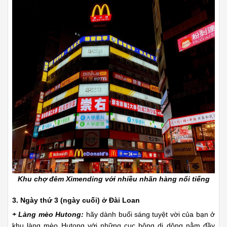
Khu chợ đêm Ximending với nhiều nhãn hàng nổi tiếng
3. Ngày thứ 3 (ngày cuối) ở Đài Loan
+ Làng mèo Hutong:
hãy dành buổi sáng tuyệt vời của bạn ở
khu làng mèo Hutong với những cục bông di dộng nằm đầy