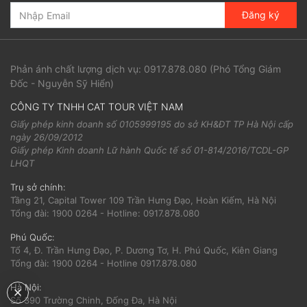
Đăng ký
Phản ánh chất lượng dịch vụ:
0917.878.080
(Phó Tổng Giám
Đốc - Nguyễn Sỹ Hiển)
CÔNG TY TNHH CAT TOUR VIỆT NAM
Giấy phép kinh doanh số 0105999195 do sở KH&ĐT TP Hà Nội cấp
ngày 26/09/2012
Giấy phép Kinh doanh Lữ hành Quốc tế số 01-814/2016/TCDL-GP
LHQT
Trụ sở chính:
Tầng 21, Capital Tower 109 Trần Hưng Đạo, Hoàn Kiếm, Hà Nội
Tổng đài: 1900 0264 - Hotline: 0917.878.080
Phú Quốc:
Tổ 4, Đ. Trần Hưng Đạo, P. Dương Tơ, H. Phú Quốc, Kiên Giang
Tổng đài: 1900 0264 - Hotline 0917.878.080
Hà Nội:
Số 390 Trường Chinh, Đống Đa, Hà Nội