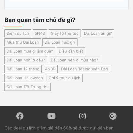
Bạn quan tâm chủ đề gì?
Điểm du lịch
5N4Đ
Giấy tờ thủ tục
Đài Loan ăn gì?
Mùa thu Đài Loan
Đài Loan mặc gì?
Đài Loan mua gì làm quà?
Điều cần biết
Đài Loan nghỉ ở đâu?
Đài Loan nên đi mùa nào?
Đài Loan 12 tháng
4N3Đ
Đài Loan Tết Nguyên Đán
Đài Loan Halloween
Gợi ý tour du lịch
Đài Loan Tết Trung thu
Các deal du lịch giảm giá đến 60% sẽ được gửi đến bạn