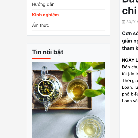
Hướng dẫn
chi
Kinh nghiệm
30/01
Ẩm thực
Cơn số
giản n
tham k
Tin nổi bật
NGÀY 1
Đón chu
tối (do 
Thời gi
Loan, l
phố biể
Loan và