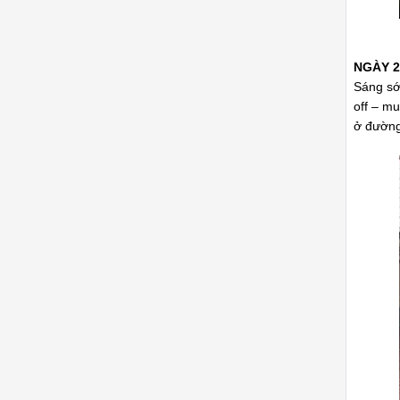
NGÀY 2
Sáng sớ
off – mu
ở đường 