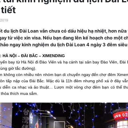
 tiết
/2019
t du lịch Đài Loan vẫn chưa có dấu hiệu hạ nhiệt, hơn nữa
gay từ việc xin visa. Nếu bạn đang lên kế hoạch cho một c
hảo ngay kinh nghiệm du lịch Đài Loan 4 ngày 3 đêm siêu 
: HÀ NỘI – ĐÀI BẮC – XIMENDING
yến bay từ Hà Nội đi Đào Viên và hạ cánh tại sân bay Đào Viên, Đài B
trùng giờ tắc đường).
an không còn nhiều nên nhóm bạn di chuyển ngay đến chợ đêm Ximend
uôn tấp nập của Đài Bắc. Mặc dù là 11h đêm nhưng phố xá ở đây vẫ
u diễn ca nhạc và ảo thuật… Lượn một vòng chợ đêm bạn có thể t
 thỏa thích mua sắm.