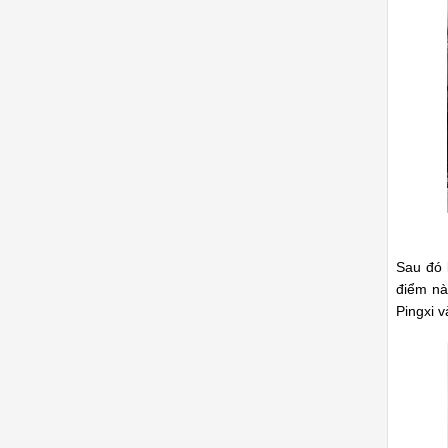
Sau đó 
điểm nà
Pingxi v