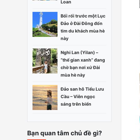
Loan
Bối rối trước một Lục
Đảo ở Đài Đông đốn
tim du khách mùa hè
này
Nghi Lan (Yilan) –
“thế gian xanh” đang
chờ bạn nơi xứ Đài
mùa hè này
Đảo san hô Tiểu Lưu
Cầu – Viên ngọc
sáng trên biển
Bạn quan tâm chủ đề gì?