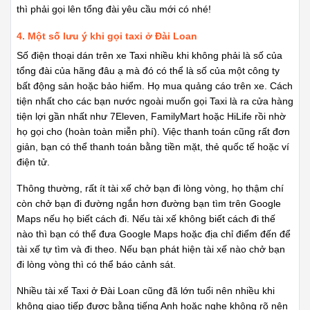
thì phải gọi lên tổng đài yêu cầu mới có nhé!
4. Một số lưu ý khi gọi taxi ở Đài Loan
Số điện thoại dán trên xe Taxi nhiều khi không phải là số của
tổng đài của hãng đâu ạ mà đó có thể là số của một công ty
bất động sản hoặc bảo hiểm. Họ mua quảng cáo trên xe. Cách
tiện nhất cho các bạn nước ngoài muốn gọi Taxi là ra cửa hàng
tiện lợi gần nhất như 7Eleven, FamilyMart hoặc HiLife rồi nhờ
họ gọi cho (hoàn toàn miễn phí). Việc thanh toán cũng rất đơn
giản, bạn có thể thanh toán bằng tiền mặt, thẻ quốc tế hoặc ví
điện tử.
Thông thường, rất ít tài xế chở bạn đi lòng vòng, họ thậm chí
còn chở bạn đi đường ngắn hơn đường bạn tìm trên Google
Maps nếu họ biết cách đi. Nếu tài xế không biết cách đi thế
nào thì bạn có thể đưa Google Maps hoặc địa chỉ điểm đến để
tài xế tự tìm và đi theo. Nếu bạn phát hiện tài xế nào chở bạn
đi lòng vòng thì có thể báo cảnh sát.
Nhiều tài xế Taxi ở Đài Loan cũng đã lớn tuổi nên nhiều khi
không giao tiếp được bằng tiếng Anh hoặc nghe không rõ nên