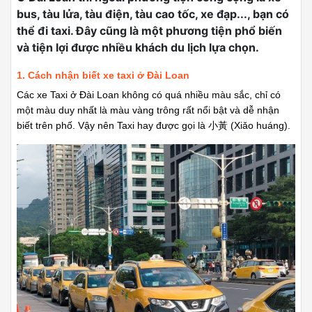
bus, tàu lửa, tàu điện, tàu cao tốc, xe đạp..., bạn có
thể đi taxi. Đây cũng là một phương tiện phổ biến
và tiện lợi được nhiều khách du lịch lựa chọn.
1. Cách nhận biết xe taxi ở Đài Loan
Các xe Taxi ở Đài Loan không có quá nhiều màu sắc, chỉ có
một màu duy nhất là màu vàng trông rất nổi bật và dễ nhận
biết trên phố. Vậy nên Taxi hay được gọi là 小黃 (Xiǎo huáng).