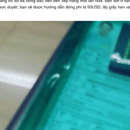
ang hồ sơ đã đóng dấu hẹn đến xếp hàng một lần nữa. Bạn đợi ở sản
ược duyệt, bạn sẽ được hướng dẫn đóng phí là 50USD, lấy giấy hẹn và 