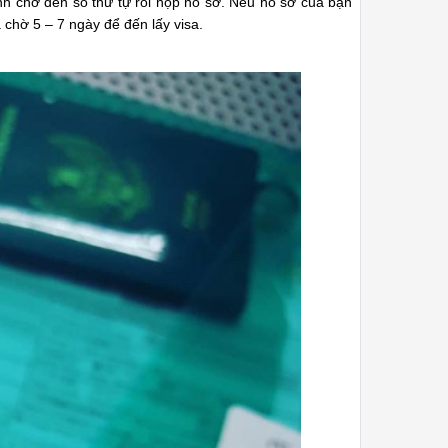
h chờ đến số thứ tự rồi nộp hồ sơ. Nếu hồ sơ của bạn
chờ 5 – 7 ngày để đến lấy visa.