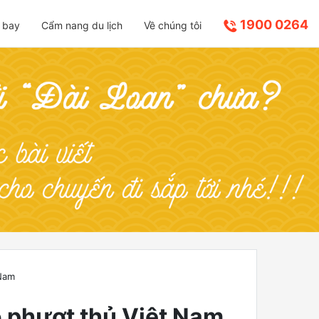
1900 0264
 bay
Cẩm nang du lịch
Về chúng tôi
 Nam
o phượt thủ Việt Nam