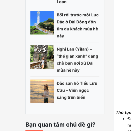
Loan
Bối rối trước một Lục
Đảo ở Đài Đông đốn
tim du khách mùa hè
này
Nghi Lan (Yilan) –
“thế gian xanh” đang
chờ bạn nơi xứ Đài
mùa hè này
Đảo san hô Tiểu Lưu
Cầu – Viên ngọc
sáng trên biển
Thủ tục
Đ
Bạn quan tâm chủ đề gì?
h