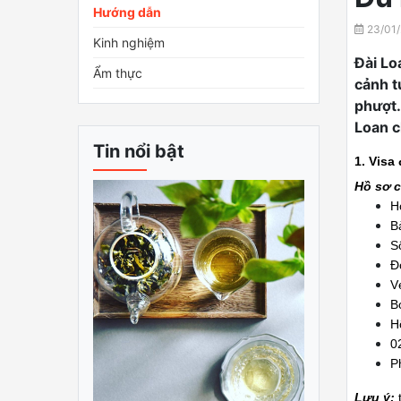
Hướng dẫn
23/01/
Kinh nghiệm
Đài Lo
Ẩm thực
cảnh t
phượt.
Loan c
Tin nổi bật
1. Visa
Hồ sơ 
H
B
S
Đ
V
B
H
0
P
Lưu ý:
t