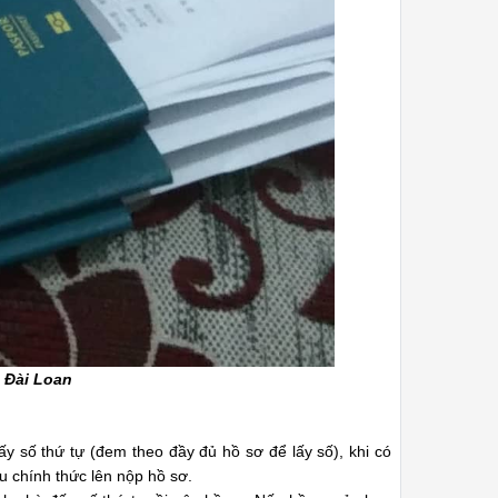
h Đài Loan
y số thứ tự (đem theo đầy đủ hồ sơ để lấy số), khi có
 chính thức lên nộp hồ sơ.