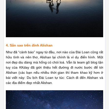
4. Săn sao trên đỉnh Alishan
Như đã “cảnh báo” ngay từ đầu, nơi nào của Đài Loan cũng rất
hữu tình và nên thơ, Alishan lại chính là ví dụ điển hình. Một
nơi đẹp dịu dàng mà hổng có chói loá. Vẫn là team gõ blog tận
tuỵ của KKday đã giới thiệu hết đường đi nước bước để tới
Alishan (các bạn nếu nhiều thời gian thì tham khao kỹ hơn ở
bài viết này: Du lịch Đài Loan tự túc: Cách đi đến Alishan và
các địa điểm đẹp nhất Alishan.