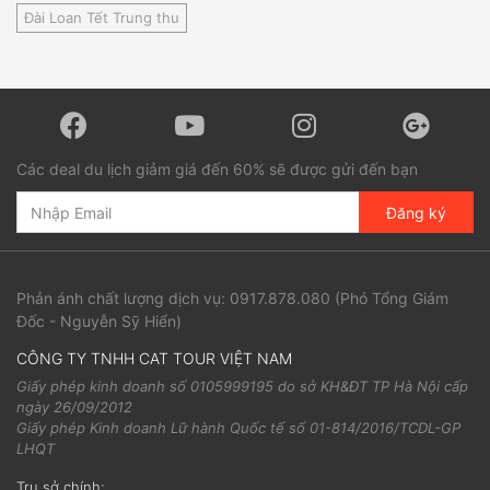
Đài Loan Tết Trung thu
Các deal du lịch giảm giá đến 60% sẽ được gửi đến bạn
Đăng ký
Phản ánh chất lượng dịch vụ:
0917.878.080
(Phó Tổng Giám
Đốc - Nguyễn Sỹ Hiển)
CÔNG TY TNHH CAT TOUR VIỆT NAM
Giấy phép kinh doanh số 0105999195 do sở KH&ĐT TP Hà Nội cấp
ngày 26/09/2012
Giấy phép Kinh doanh Lữ hành Quốc tế số 01-814/2016/TCDL-GP
LHQT
Trụ sở chính: