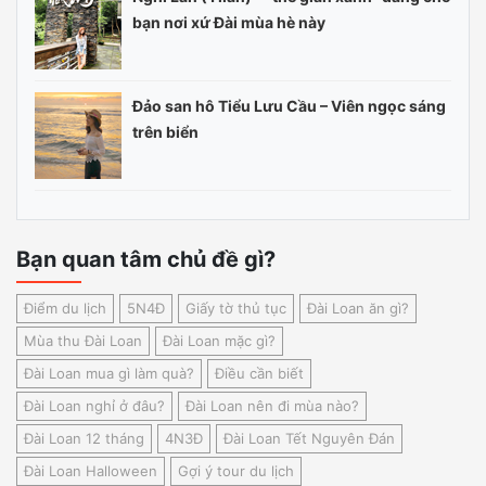
bạn nơi xứ Đài mùa hè này
Đảo san hô Tiểu Lưu Cầu – Viên ngọc sáng
trên biển
Bạn quan tâm chủ đề gì?
Điểm du lịch
5N4Đ
Giấy tờ thủ tục
Đài Loan ăn gì?
Mùa thu Đài Loan
Đài Loan mặc gì?
Đài Loan mua gì làm quà?
Điều cần biết
Đài Loan nghỉ ở đâu?
Đài Loan nên đi mùa nào?
Đài Loan 12 tháng
4N3Đ
Đài Loan Tết Nguyên Đán
Đài Loan Halloween
Gợi ý tour du lịch