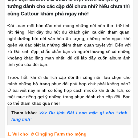
tưởng dành cho các cặp đôi chưa nhỉ? Nếu chưa thì
cùng Cattour khám phá ngay nhé!
Đài Loan một hòn đảo nhỏ mang những nét nên thơ, trữ tình
rất riêng. Nơi đây thu hút du khách gần xa đến tham quan,
nghỉ dưỡng bởi nét văn hóa ấn tượng, những món ngon khó
quên và đặc biệt là những điểm tham quan tuyệt vời.
Đến với
xứ Đài xinh đẹp, chắc chắn bạn và người thương sẽ có những
khoảng khắc lãng mạn nhất, đủ để lấp đầy cuốn album ảnh
tình yêu của đôi bạn.
Trước hết, khi đi du lịch cặp đôi thì cũng nên lựa chọn cho
mình những bộ trang phục đôi phù hợp chứ phải không nào?
Ở bài viết này mình có tổng hợp cách mix đồ khi đi du lịch, có
một mục riêng gợi ý những trang phục dành cho cặp đôi. Bạn
có thể tham khảo qua nhé!
Tham khảo:
>>> Du lịch Đài Loan mặc gì cho “xinh
lung linh”
1. Vui chơi ở Cingjing Farm thơ mộng