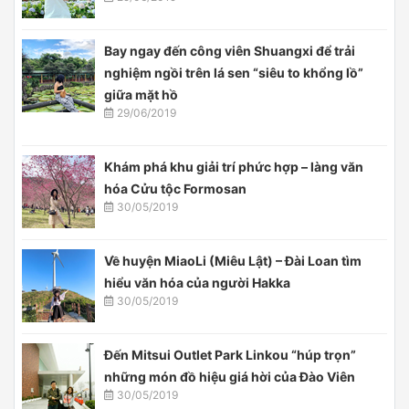
Bay ngay đến công viên Shuangxi để trải
nghiệm ngồi trên lá sen “siêu to khổng lồ”
giữa mặt hồ
29/06/2019
Khám phá khu giải trí phức hợp – làng văn
hóa Cửu tộc Formosan
30/05/2019
Về huyện MiaoLi (Miêu Lật) – Đài Loan tìm
hiểu văn hóa của người Hakka
30/05/2019
Đến Mitsui Outlet Park Linkou “húp trọn”
những món đồ hiệu giá hời của Đào Viên
30/05/2019