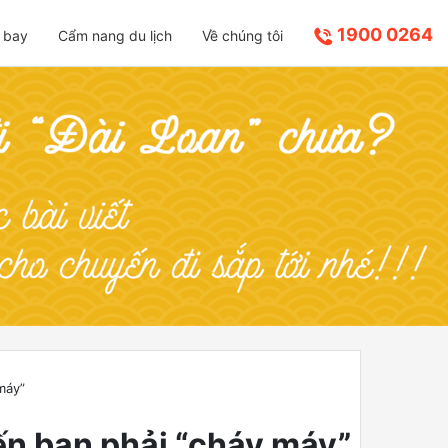
1900 0264
 bay
Cẩm nang du lịch
Về chúng tôi
máy”
ến bạn phải “cháy máy”