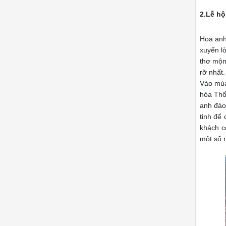
2.Lễ hộ
Hoa anh
xuyến l
thơ mộn
rỡ nhất.
Vào mùa
hóa Thổ
anh đào
tỉnh để
khách c
một số 