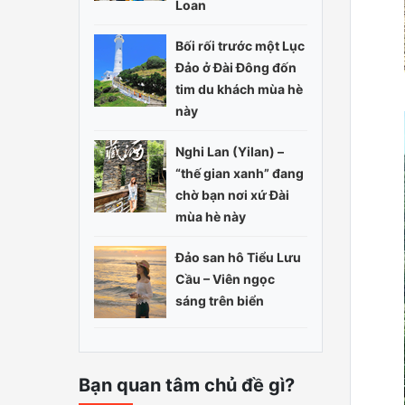
Loan
Bối rối trước một Lục
Đảo ở Đài Đông đốn
tim du khách mùa hè
này
Nghi Lan (Yilan) –
“thế gian xanh” đang
chờ bạn nơi xứ Đài
mùa hè này
Đảo san hô Tiểu Lưu
Cầu – Viên ngọc
sáng trên biển
Bạn quan tâm chủ đề gì?