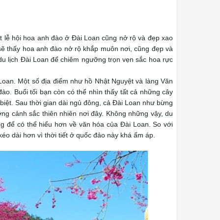
t lễ hội hoa anh đào ở Đài Loan cũng nở rộ và đẹp xao
sẽ thấy hoa anh đào nở rộ khắp muôn nơi, cũng đẹp và
du lịch Đài Loan để chiêm ngưỡng trọn vẹn sắc hoa rực
oan. Một số địa điểm như hồ Nhật Nguyệt và làng Văn
o. Buổi tối bạn còn có thể nhìn thấy tất cả những cây
biệt. Sau thời gian dài ngủ đông, cả Đài Loan như bừng
ỡng cảnh sắc thiên nhiên nơi đây. Không những vậy, du
g để có thể hiểu hơn về văn hóa của Đài Loan. So với
o dài hơn vì thời tiết ở quốc đảo này khá ấm áp.