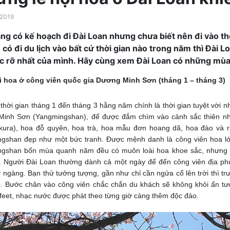
2019
ng có kế hoạch đi Đài Loan nhưng chưa biết nên đi vào thời
 có đi du lịch vào bất cứ thời gian nào trong năm thì Đà
c rỡ nhất của mình. Hãy cùng xem Đài Loan có những mùa
i hoa ở công viên quốc gia Dương Minh Sơn (tháng 1 – tháng 3)
thời gian tháng 1 đến tháng 3 hằng năm chính là thời gian tuyệt vời 
inh Sơn (Yangmingshan), để được đắm chìm vào cảnh sắc thiên nhiê
kura), hoa đỗ quyên, hoa trà, hoa mẫu đơn hoang dã, hoa đào và r
gshan đẹp như một bức tranh. Được mệnh danh là công viên hoa lớn
gshan bốn mùa quanh năm đều có muôn loài hoa khoe sắc, nhưng có 
 Người Đài Loan thường dành cả một ngày để đến công viên địa p
 ngàng. Bạn thử tưởng tượng, gần như chỉ cần ngửa cổ lên trời thì t
. Bước chân vào công viên chắc chắn du khách sẽ không khỏi ấn tư
 feet, nhạc nước được phát theo từng giờ càng thêm độc đáo.