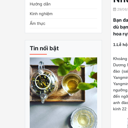
Hướng dẫn
29/06/
Kinh nghiệm
Bạn đa
Ẩm thực
dù bạn
hoa rự
1.Lễ hộ
Tin nổi bật
Khoảng 
Dương M
đào (sa
Yangmin
Yangmin
ngưỡng.
đến ngỡ
anh đào
kính 22