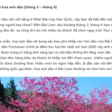
i hoa anh đào (tháng 3 – tháng 4)
 đào vốn nổi tiếng ở Nhật Bản hay Hàn Quốc, vậy bạn đã biết đến mộ
òng người hay chưa? Đến Đài Loan vào khoảng tháng 3, tháng 4 bạn 
g lắm đó, và cũng là lí do mà nhiều du khách đã chọn ngay một Tour 
 xuân, hoa anh đào sẽ bung sắc bao phủ khắp các hòn đảo của Đài L
 dân Formosan chính là điểm thu hút lớn nhất với hơn 2000 cây anh đà
 được trang trí bằng ánh sáng tạo ra một bầu không khí lãng mạn đặc 
 chào đón hàng triệu du khách từ khắp nơi đến tham quan, chiêm ngư
òn được thưởng thức nhiều món ăn ngon hấp dẫn, là đặc sản nổi tiến
những quốc gia khác, hoa anh đào ở Đài Loan thưởng nở sớm hơn và ké