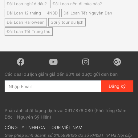
Đài Loan nghỉ ở đâu?
Đài Loan nên đi mùa nào?
Đài Loan 12 tháng
4N3Đ
Đài Loan Tết Nguyên Đán
Đài Loan Halloween
Gợi ý tour du lịch
Đài Loan Tết Trung thu
Các deal du lịch giảm giá đến 60% sẽ được gửi đến bạn
Đăng ký
Phản ánh chất lượng dịch vụ:
0917.878.080
(Phó Tổng Giám
Đốc - Nguyễn Sỹ Hiển)
CÔNG TY TNHH CAT TOUR VIỆT NAM
Giấy phép kinh doanh số 0105999195 do sở KH&ĐT TP Hà Nội cấp