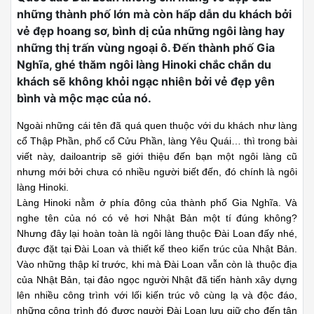
những thành phố lớn mà còn hấp dẫn du khách bởi
vẻ đẹp hoang sơ, bình dị của những ngôi làng hay
những thị trấn vùng ngoại ô. Đến thành phố Gia
Nghĩa, ghé thăm ngôi làng Hinoki chắc chắn du
khách sẽ không khỏi ngạc nhiên bởi vẻ đẹp yên
bình và mộc mạc của nó.
Ngoài những cái tên đã quá quen thuộc với du khách như làng
cổ Thập Phần, phố cổ Cửu Phần, làng Yêu Quái… thì trong bài
viết này, dailoantrip sẽ giới thiệu đến bạn một ngôi làng cũ
nhưng mới bởi chưa có nhiều người biết đến, đó chính là ngôi
làng Hinoki.
Làng Hinoki nằm ở phía đông của thành phố Gia Nghĩa. Và
nghe tên của nó có vẻ hơi Nhật Bản một tí đúng không?
Nhưng đây lại hoàn toàn là ngôi làng thuộc Đài Loan đấy nhé,
được đặt tại Đài Loan và thiết kế theo kiến trúc của Nhật Bản.
Vào những thập kỉ trước, khi mà Đài Loan vẫn còn là thuộc địa
của Nhật Bản, tại đảo ngọc người Nhật đã tiến hành xây dựng
lên nhiều công trình với lối kiến trúc vô cùng lạ và độc đáo,
những công trình đó được người Đài Loan lưu giữ cho đến tận