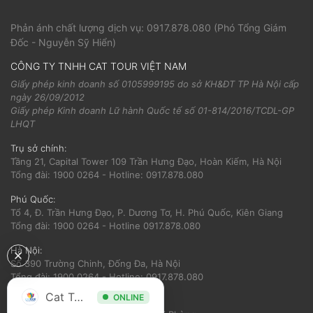
Phản ánh chất lượng dịch vụ:
0917.878.080
(Phó Tổng Giám
Đốc - Nguyễn Sỹ Hiển)
CÔNG TY TNHH CAT TOUR VIỆT NAM
Giấy phép kinh doanh số 0105999195 do sở KH&ĐT TP Hà Nội cấp
ngày 26/09/2012
Giấy phép Kinh doanh Lữ hành Quốc tế số 01-814/2016/TCDL-GP
LHQT
Trụ sở chính:
Tầng 21, Capital Tower 109 Trần Hưng Đạo, Hoàn Kiếm, Hà Nội
Tổng đài: 1900 0264 - Hotline: 0917.878.080
Phú Quốc:
Tổ 4, Đ. Trần Hưng Đạo, P. Dương Tơ, H. Phú Quốc, Kiên Giang
Tổng đài: 1900 0264 - Hotline 0917.878.080
Hà Nội:
Số 390 Trường Chinh, Đống Đa, Hà Nội
Tổng đài: 1900 0264 - Hotline: 0917.878.080
Cat Tour
ONLINE
Hải Phòng: