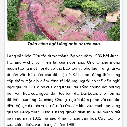
Toàn cảnh ngôi làng nhìn từ trên cao
Làng văn hóa Cửu tộc được thành lập vào năm 1986 bởi Jung-
I Chang – chủ tịch hiện tại của ngôi làng. Ông Chang mong
muốn tạo ra một nơi để có thể bảo tồn và phổ biến rộng rãi về
di sản văn hóa của các dân tộc ở Đài Loan, đồng thời cung
cấp thêm một địa điểm rộng rãi để mọi người có thể đến nghỉ
ngơi giải trí. Gia đình của ông từ lâu đã sống chung với những
nền văn hóa của người dân tộc bản địa Đài Loan, cho nên nó
đã thôi thúc ông Da-ching Chang, người đàm phán với các đại
diện bộ lạc địa phương để mở cửa các khu vực canh tác xung
quanh Feng-Yuan. Ông Chang quyết định mua lại mảnh đất
này vào năm 1982, và sau 4 năm, làng văn hóa Cửu tộc mở
cửa chính thức vào tháng 7 năm 1986.