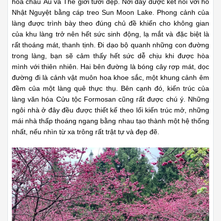
hoa châu Âu và Thế giới tươi đẹp. Nơi đây được kết nối với hồ
Nhật Nguyệt bằng cáp treo Sun Moon Lake. Phong cảnh của
làng được trình bày theo đúng chủ đề khiến cho không gian
của khu làng trở nên hết sức sinh động, lạ mắt và đặc biệt là
rất thoáng mát, thanh tịnh. Đi dạo bộ quanh những con đường
trong làng, bạn sẽ cảm thấy hết sức dễ chịu khi được hòa
mình với thiên nhiên. Hai bên đường là bóng cây rợp mát, dọc
đường đi là cảnh vật muôn hoa khoe sắc, một khung cảnh êm
đềm của một làng quê thực thụ. Bên cạnh đó, kiến trúc của
làng văn hóa Cửu tộc Formosan cũng rất được chú ý. Những
ngôi nhà ở đây đều được thiết kế theo lối kiến trúc mở, những
mái nhà thấp thoáng ngang bằng nhau tạo thành một hệ thống
nhất, nếu nhìn từ xa trông rất trật tự và đẹp đẽ.