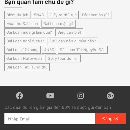
Bạn quan tâm chủ đề gì?
Điểm du lịch
5N4Đ
Giấy tờ thủ tục
Đài Loan ăn gì?
Mùa thu Đài Loan
Đài Loan mặc gì?
Đài Loan mua gì làm quà?
Điều cần biết
Đài Loan nghỉ ở đâu?
Đài Loan nên đi mùa nào?
Đài Loan 12 tháng
4N3Đ
Đài Loan Tết Nguyên Đán
Đài Loan Halloween
Gợi ý tour du lịch
Đài Loan Tết Trung thu
Các deal du lịch giảm giá đến 60% sẽ được gửi đến bạn
Đăng ký