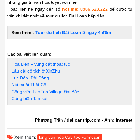
những giá trị văn hóa tuyệt vời nhé.
Hoặc liên hệ ngay đến số
hotline: 0966.623.222
để được tư
vấn chi tiết nhất về tour du lịch Đài Loan hấp dẫn.
Xem thêm:
Tour du lịch Đài Loan 5 ngày 4 đêm
Các bài viết liên quan:
Hoa Liên – vùng đất thoát tục
Lâu đài cổ tích ở XinZhu
Lục Đảo Đài Đông
Núi muối Thất Cổ
Công viên LeoFoo Village Đài Bắc
Cảng biển Tamsui
Phương Trần / dailoantrip.com - Ảnh: Internet
Xem thêm:
làng văn hóa Cửu tộc Formosan