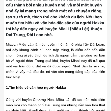
cấu thành bởi nhiều huyện nhỏ, và mỗi một huyện
nhỏ ấy lại mang trong mình một câu chuyện riêng,
tạo sự tò mò, thích thú cho khách du lịch. Nếu bạn
muốn tìm hiểu về văn hóa đặc sắc của người Hakka
thì hãy đến ngay với huyện MiaLi (Miêu Lật) thuộc
Đài Trung, Đài Loan nhé.
MiaoLi (Miêu Lật) là một huyện nhỏ nằm ở phía Tây Đài Loan,
nơi đây khung cảnh núi non trập trùng, là điểm đến hấp dẫn
cho những ai yêu thích du lịch dã ngoại, cắm trại cùng với bạn
bè và người thân. Trong quá khứ, huyện Miaoli này đã trải qua
một vài trận động đất và đã được người Nhật Bản tu sửa lại,
chính vì vậy mà đâu đó, nó vẫn còn mang dáng dấp của kiến
trúc Nhật.
1.Tìm hiểu về văn hóa người Hakka
Cùng với huyện Chương Hóa, Miêu Lật dã tạo nên một diện
mạo mới cho thành phố Đài Trung với những nền văn hóa thật
sự khác biệt. Miaoli được khai quật và hình thành bởi người