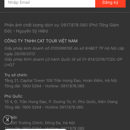
Đăng ký
Phản ánh chất lượng dịch vụ:
0917.878.080
(Phó Tổng Giám
Đốc - Nguyễn Sỹ Hiển)
CÔNG TY TNHH CAT TOUR VIỆT NAM
Giấy phép kinh doanh số 0105999195 do sở KH&ĐT TP Hà Nội cấp
ngày 26/09/2012
Giấy phép Kinh doanh Lữ hành Quốc tế số 01-814/2016/TCDL-GP
LHQT
Trụ sở chính:
Tầng 21, Capital Tower 109 Trần Hưng Đạo, Hoàn Kiếm, Hà Nội
Tổng đài: 1900 0264 - Hotline: 0917.878.080
Phú Quốc:
Tổ 4, Đ. Trần Hưng Đạo, P. Dương Tơ, H. Phú Quốc, Kiên Giang
Tổng đài: 1900 0264 - Hotline 0917.878.080
Hà Nội:
Số 390 Trường Chinh, Đống Đa, Hà Nội
Tổng đài: 1900 0264 - Hotline: 0917.878.080