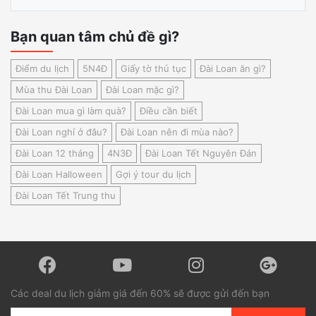
Bạn quan tâm chủ đề gì?
Điểm du lịch
5N4Đ
Giấy tờ thủ tục
Đài Loan ăn gì?
Mùa thu Đài Loan
Đài Loan mặc gì?
Đài Loan mua gì làm quà?
Điều cần biết
Đài Loan nghỉ ở đâu?
Đài Loan nên đi mùa nào?
Đài Loan 12 tháng
4N3Đ
Đài Loan Tết Nguyên Đán
Đài Loan Halloween
Gợi ý tour du lịch
Đài Loan Tết Trung thu
Các deal du lịch giảm giá đến 60% sẽ được gửi đến bạn