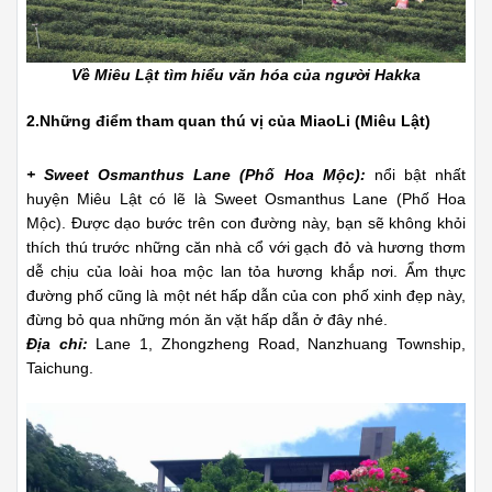
Về Miêu Lật tìm hiểu văn hóa của người Hakka
2.Những điểm tham quan thú vị của MiaoLi (Miêu Lật)
+ Sweet Osmanthus Lane (Phố Hoa Mộc):
nổi bật nhất
huyện Miêu Lật có lẽ là Sweet Osmanthus Lane (Phố Hoa
Mộc). Được dạo bước trên con đường này, bạn sẽ không khỏi
thích thú trước những căn nhà cổ với gạch đỏ và hương thơm
dễ chịu của loài hoa mộc lan tỏa hương khắp nơi. Ẩm thực
đường phố cũng là một nét hấp dẫn của con phố xinh đẹp này,
đừng bỏ qua những món ăn vặt hấp dẫn ở đây nhé.
Địa chỉ:
Lane 1, Zhongzheng Road, Nanzhuang Township,
Taichung.