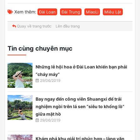
Xem thêm:
Đài Loan
Đài Trung
MiaoLi
Miêu Lật
Quay về trang trước
Lên đầu trang
Tin cùng chuyên mục
Những lễ hội hoa ở Đài Loan khiến bạn phải
“cháy máy”
29/06/2019
Bay ngay đến công viên Shuangxi để trải
nghiệm ngồi trên lá sen “siêu to khổng lồ”
giữa mặt hồ
29/06/2019
Khám phá khu giải trí phức hợp – làng văn