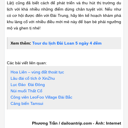
Lật) cũng đã biết cách để phát triển và thu hút thị trường du
lịch với khá nhiều những điểm dừng chân tuyệt vời. Nếu như
có cơ hội được đến với Đài Trung, hãy lên kế hoạch khám phá
khu làng cổ với nhiều điều mới mẻ này để bạn bè phải ngưỡng
mộ và ghen tị nhé!
Xem thêm:
Tour du lịch Đài Loan 5 ngày 4 đêm
Các bài viết liên quan:
Hoa Liên – vùng đất thoát tục
Lâu đài cổ tích ở XinZhu
Lục Đảo Đài Đông
Núi muối Thất Cổ
Công viên LeoFoo Village Đài Bắc
Cảng biển Tamsui
Phương Trần / dailoantrip.com - Ảnh: Internet