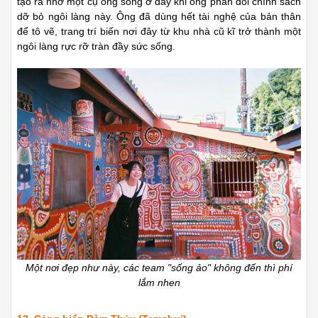
tạo ra nhờ một cụ ông sống ở đây khi ông phản đối chính sách
dỡ bỏ ngôi làng này. Ông đã dùng hết tài nghệ của bản thân
để tô vẽ, trang trí biến nơi đây từ khu nhà cũ kĩ trở thành một
ngôi làng rực rỡ tràn đầy sức sống.
Một nơi đẹp như này, các team "sống ảo" không đến thì phí
lắm nhen