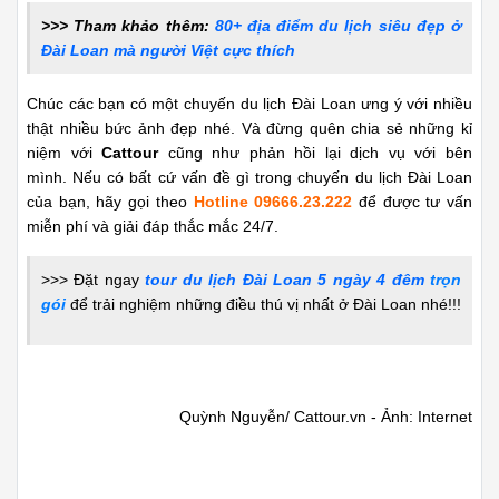
>>> Tham khảo thêm:
80+ địa điểm du lịch siêu đẹp ở
Đài Loan mà người Việt cực thíc
h
Chúc các bạn có một chuyến du lịch Đài Loan ưng ý với nhiều
thật nhiều bức ảnh đẹp nhé. Và đừng quên chia sẻ những kỉ
niệm với
Cattour
cũng như phản hồi lại dịch vụ với bên
mình. Nếu có bất cứ vấn đề gì trong chuyến du lịch Đài Loan
của bạn, hãy gọi theo
Hotline 09666.23.222
để được tư vấn
miễn phí và giải đáp thắc mắc 24/7.
>>> Đặt ngay
tour du lịch Đài Loan 5 ngày 4 đêm
trọn
gói
để trải nghiệm những điều thú vị nhất ở Đài Loan nhé!!!
Quỳnh Nguyễn/ Cattour.vn - Ảnh: Internet