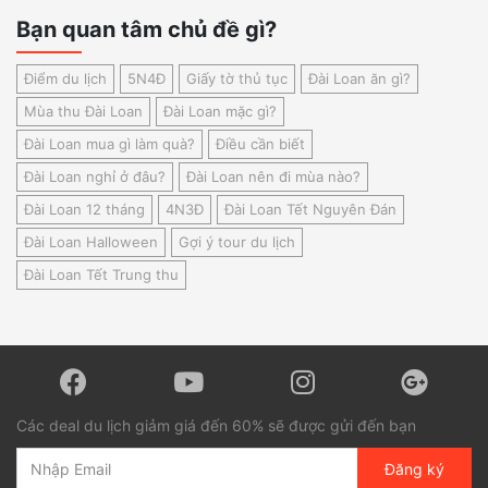
Bạn quan tâm chủ đề gì?
Điểm du lịch
5N4Đ
Giấy tờ thủ tục
Đài Loan ăn gì?
Mùa thu Đài Loan
Đài Loan mặc gì?
Đài Loan mua gì làm quà?
Điều cần biết
Đài Loan nghỉ ở đâu?
Đài Loan nên đi mùa nào?
Đài Loan 12 tháng
4N3Đ
Đài Loan Tết Nguyên Đán
Đài Loan Halloween
Gợi ý tour du lịch
Đài Loan Tết Trung thu
Các deal du lịch giảm giá đến 60% sẽ được gửi đến bạn
Đăng ký