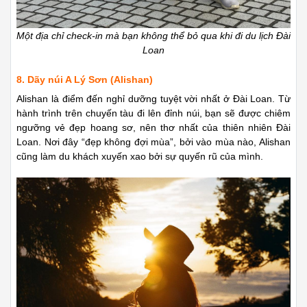
Một địa chỉ check-in mà bạn không thể bỏ qua khi đi du lịch Đài
Loan
8. Dãy núi A Lý Sơn (Alishan)
Alishan là điểm đến nghỉ dưỡng tuyệt vời nhất ở Đài Loan. Từ
hành trình trên chuyến tàu đi lên đỉnh núi, bạn sẽ được chiêm
ngưỡng vẻ đẹp hoang sơ, nên thơ nhất của thiên nhiên Đài
Loan. Nơi đây “đẹp không đợi mùa”, bởi vào mùa nào, Alishan
cũng làm du khách xuyến xao bởi sự quyến rũ của mình.