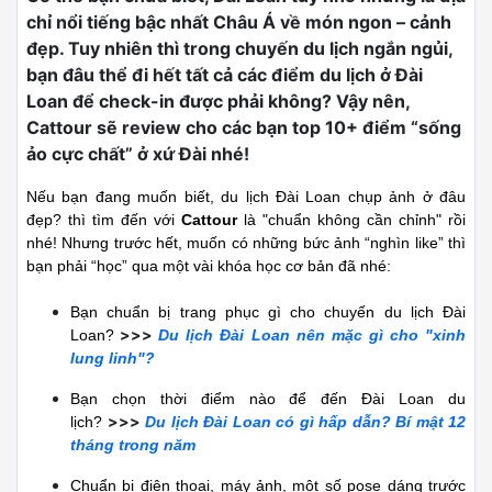
chỉ nổi tiếng bậc nhất Châu Á về món ngon – cảnh
đẹp. Tuy nhiên thì trong chuyến du lịch ngắn ngủi,
bạn đâu thể đi hết tất cả các điểm du lịch ở Đài
Loan để check-in được phải không? Vậy nên,
Cattour sẽ review cho các bạn top 10+ điểm “sống
ảo cực chất” ở xứ Đài nhé!
Nếu bạn đang muốn biết, du lịch Đài Loan chụp ảnh ở đâu
đẹp? thì tìm đến với
Cattour
là "chuẩn không cần chỉnh" rồi
nhé!
Nhưng trước hết, muốn có những bức ảnh “nghìn like” thì
bạn phải “học” qua một vài khóa học cơ bản đã nhé:
Bạn chuẩn bị trang phục gì cho chuyến du lịch Đài
>>>
Loan?
Du lịch Đài Loan nên mặc gì cho "xinh
lung linh"?
Bạn chọn thời điểm nào để đến Đài Loan du
>>>
lịch?
Du lịch Đài Loan có gì hấp dẫn? Bí mật 12
tháng trong năm
Chuẩn bị điện thoại, máy ảnh, một số pose dáng trước