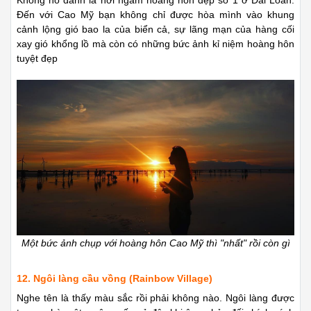
Không hổ danh là nơi ngắm hoàng hôn đẹp số 1 ở Đài Loan.
Đến với Cao Mỹ bạn không chỉ được hòa mình vào khung
cảnh lộng gió bao la của biển cả, sự lãng mạn của hàng cối
xay gió khổng lồ mà còn có những bức ảnh kỉ niệm hoàng hôn
tuyệt đẹp
Một bức ảnh chụp với hoàng hôn Cao Mỹ thì "nhất" rồi còn gì
12. Ngôi làng cầu vồng (Rainbow Village)
Nghe tên là thấy màu sắc rồi phải không nào. Ngôi làng được