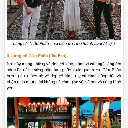
Làng cổ Thập Phần - nơi biến ước mơ thành sự thật :))))
3. Làng cổ Cửu Phần (Jiu Fen)
Nơi đây mang những vẻ đẹp cổ kính, hùng vĩ của ngôi làng ôm
sát triền đồi, những bậc thang uốn khúc quanh co. Cửu Phần
hướng du khách tới vẻ đẹp cổ kính, tuy vô cùng đông đúc và
nhộn nhịp nhưng lại không có cảm giác vội vã mà vô cùng bình
yên.