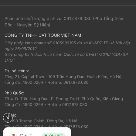
Phản ánh chất lượng dịch vụ:
0917.878.080
(Phó Tổng Giám
Đốc - Nguyễn Sỹ Hiển)
CÔNG TY TNHH CAT TOUR VIỆT NAM
Giấy phép kinh doanh số 0105999195 do sở KH&ĐT TP Hà Nội cấp
ngày 26/09/2012
Giấy phép Kinh doanh Lữ hành Quốc tế số 01-814/2016/TCDL-GP
LHQT
Trụ sở chính:
Tầng 21, Capital Tower 109 Trần Hưng Đạo, Hoàn Kiếm, Hà Nội
Tổng đài: 1900 0264 - Hotline: 0917.878.080
Phú Quốc:
Tổ 4, Đ. Trần Hưng Đạo, P. Dương Tơ, H. Phú Quốc, Kiên Giang
Tổng đài: 1900 0264 - Hotline 0917.878.080
Hà Nội:
Số 390 Trường Chinh, Đống Đa, Hà Nội
Tổng đài: 1900 0264 - Hotline: 0917.878.080
Cat Tour
ONLINE