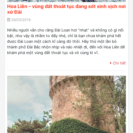
Hoa Liên – vùng đất thoát tục đang sốt xình xịch nơi
xứ Đài
29/05/2019
Nhiều người vẫn cho rằng Đài Loan hơi “nhạt” và không có gì nổi
bật, như vậy là nhầm to đấy nhé, chỉ là bạn chưa khám phá hết
được Đài Loan một cách kĩ càng đó thôi. Hãy thử một lần bỏ
thành phố Đài Bắc nhộn nhịp và náo nhiệt đi, đến với Hoa Liên để
khám phá một vùng đất thoát tục và vô cùng kì vĩ.
Chi tiết