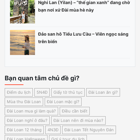
Nghi Lan (Yilan) – “thế gian xanh” đang chờ
bạn nơi xứ Đài mùa hè này
Đảo san hô Tiểu Lưu Cầu – Viên ngọc sáng
trên biển
Bạn quan tâm chủ đề gì?
Điểm du lịch
5N4Đ
Giấy tờ thủ tục
Đài Loan ăn gì?
Mùa thu Đài Loan
Đài Loan mặc gì?
Đài Loan mua gì làm quà?
Điều cần biết
Đài Loan nghỉ ở đâu?
Đài Loan nên đi mùa nào?
Đài Loan 12 tháng
4N3Đ
Đài Loan Tết Nguyên Đán
Đài Loan Halloween
Gợi ý tour du lịch