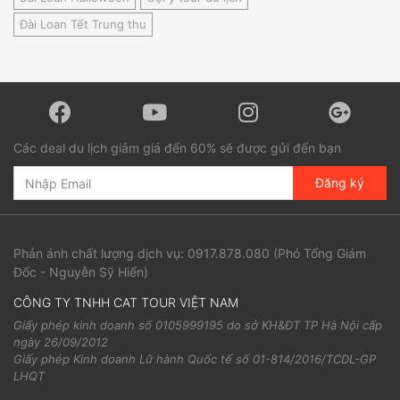
Đài Loan Tết Trung thu
Các deal du lịch giảm giá đến 60% sẽ được gửi đến bạn
Đăng ký
Phản ánh chất lượng dịch vụ:
0917.878.080
(Phó Tổng Giám
Đốc - Nguyễn Sỹ Hiển)
CÔNG TY TNHH CAT TOUR VIỆT NAM
Giấy phép kinh doanh số 0105999195 do sở KH&ĐT TP Hà Nội cấp
ngày 26/09/2012
Giấy phép Kinh doanh Lữ hành Quốc tế số 01-814/2016/TCDL-GP
LHQT