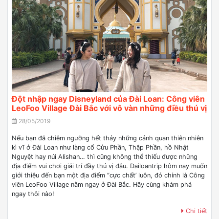
Đột nhập ngay Disneyland của Đài Loan: Công viên
LeoFoo Village Đài Bắc với vô vàn những điều thú vị
28/05/2019
Nếu bạn đã chiêm ngưỡng hết thảy những cảnh quan thiên nhiên
kì vĩ ở Đài Loan như làng cổ Cửu Phần, Thập Phần, hồ Nhật
Nguyệt hay núi Alishan… thì cũng không thể thiếu được những
địa điểm vui chơi giải trí đầy thú vị đâu. Dailoantrip hôm nay muốn
giới thiệu đến bạn một địa điểm “cực chất’ luôn, đó chính là Công
viên LeoFoo Village nằm ngay ở Đài Bắc. Hãy cùng khám phá
ngay thôi nào!
Chi tiết