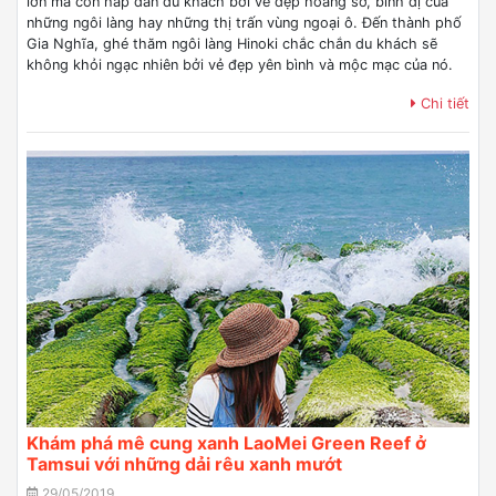
lớn mà còn hấp dẫn du khách bởi vẻ đẹp hoang sơ, bình dị của
những ngôi làng hay những thị trấn vùng ngoại ô. Đến thành phố
Gia Nghĩa, ghé thăm ngôi làng Hinoki chắc chắn du khách sẽ
không khỏi ngạc nhiên bởi vẻ đẹp yên bình và mộc mạc của nó.
Chi tiết
Khám phá mê cung xanh LaoMei Green Reef ở
Tamsui với những dải rêu xanh mướt
29/05/2019