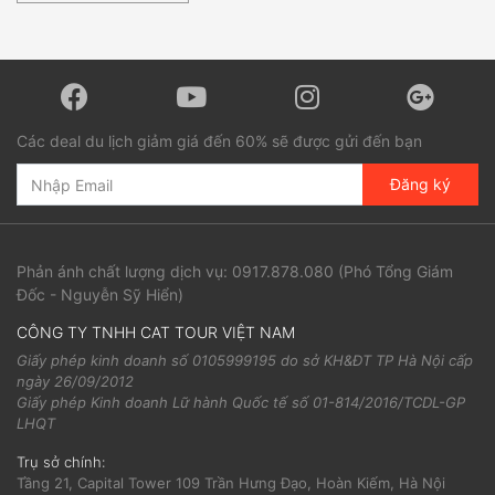
Các deal du lịch giảm giá đến 60% sẽ được gửi đến bạn
Đăng ký
Phản ánh chất lượng dịch vụ:
0917.878.080
(Phó Tổng Giám
Đốc - Nguyễn Sỹ Hiển)
CÔNG TY TNHH CAT TOUR VIỆT NAM
Giấy phép kinh doanh số 0105999195 do sở KH&ĐT TP Hà Nội cấp
ngày 26/09/2012
Giấy phép Kinh doanh Lữ hành Quốc tế số 01-814/2016/TCDL-GP
LHQT
Trụ sở chính:
Tầng 21, Capital Tower 109 Trần Hưng Đạo, Hoàn Kiếm, Hà Nội