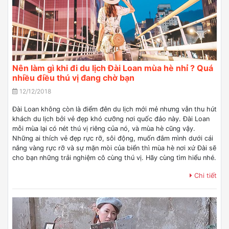
Nên làm gì khi đi du lịch Đài Loan mùa hè nhỉ ? Quá
nhiều điều thú vị đang chờ bạn
12/12/2018
Đài Loan không còn là điểm đên du lịch mới mẻ nhưng vẫn thu hút
khách du lịch bởi vẻ đẹp khó cưỡng nơi quốc đảo này. Đài Loan
mỗi mùa lại có nét thú vị riêng của nó, và mùa hè cũng vậy.
Những ai thích vẻ đẹp rực rỡ, sôi động, muốn đắm mình dưới cái
nắng vàng rực rỡ và sự mặn mòi của biển thì mùa hè nơi xứ Đài sẽ
cho bạn những trải nghiệm cô cùng thú vị. Hãy cùng tìm hiểu nhé.
Chi tiết