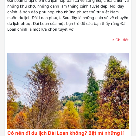
Đài Loan là địa điểm du lịch hấp dẫn cả về sông núi, chùa chiền và
những khu chợ, những danh lam thắng cảnh tuyệt đẹp. Nơi đây
chính là hòn đảo phù hợp cho những phượt thủ từ Việt Nam
muốn du lịch Đài Loan phượt. Sau đây là những chia sẻ về chuyến
du lịch phượt Đài Loan của một bạn trẻ để các bạn thấy rằng Đài
Loan chính là một lựa chọn tuyệt vời.
Chi tiết
Có nên đi du lịch Đài Loan không? Bật mí những lí