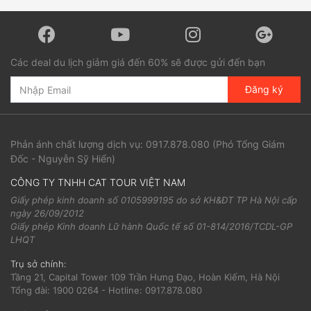
Các deal du lịch giảm giá đến 60% sẽ được gửi đến bạn
Đăng ký
Phản ánh chất lượng dịch vụ:
0917.878.080
(Phó Tổng Giám
Đốc - Nguyễn Sỹ Hiển)
CÔNG TY TNHH CAT TOUR VIỆT NAM
Giấy phép kinh doanh số 0105999195 do sở KH&ĐT TP Hà Nội cấp
ngày 26/09/2012
Giấy phép Kinh doanh Lữ hành Quốc tế số 01-814/2016/TCDL-GP
LHQT
Trụ sở chính:
Tầng 21, Capital Tower 109 Trần Hưng Đạo, Hoàn Kiếm, Hà Nội
Tổng đài: 1900 0264 - Hotline: 0917.878.080