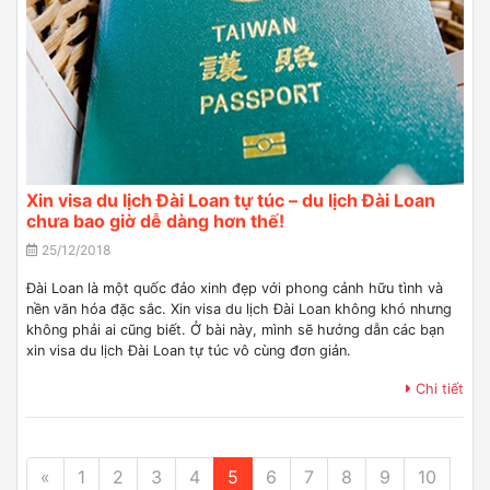
Xin visa du lịch Đài Loan tự túc – du lịch Đài Loan
chưa bao giờ dễ dàng hơn thế!
25/12/2018
Đài Loan là một quốc đảo xinh đẹp với phong cảnh hữu tình và
nền văn hóa đặc sắc. Xin visa du lịch Đài Loan không khó nhưng
không phải ai cũng biết. Ở bài này, mình sẽ hướng dẫn các bạn
xin visa du lịch Đài Loan tự túc vô cùng đơn giản.
Chi tiết
«
1
2
3
4
5
6
7
8
9
10