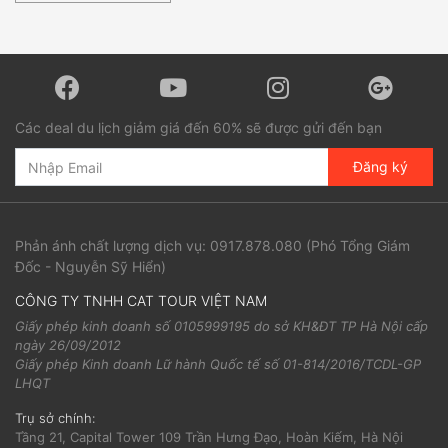
Các deal du lịch giảm giá đến 60% sẽ được gửi đến bạn
Đăng ký
Phản ánh chất lượng dịch vụ:
0917.878.080
(Phó Tổng Giám
Đốc - Nguyễn Sỹ Hiển)
CÔNG TY TNHH CAT TOUR VIỆT NAM
Giấy phép kinh doanh số 0105999195 do sở KH&ĐT TP Hà Nội cấp
ngày 26/09/2012
Giấy phép Kinh doanh Lữ hành Quốc tế số 01-814/2016/TCDL-GP
LHQT
Trụ sở chính:
Tầng 21, Capital Tower 109 Trần Hưng Đạo, Hoàn Kiếm, Hà Nội